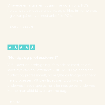
Vi lavede en aftale, en tidsramme og en pris. RO's
holdt, hvad de lovede til punkt og prikke. En fornøjelse,
og vi kan på det varmest anbefale RO's.
- ​LARS NI​ELSEN​​
"Hurtigt og professionelt"
Vi fik lavet en ombygning i forbindelse med, at vi fik
lavet nyt køkken i efteråret 2018. RO's Byg handlede
hurtigt og professionelt, og vi følte os trygge gennem
hele processen. Alt blev lavet pænt, og hvis vi
undervejs havde spørgsmål eller indsigelser undervejs,
kunne man altid få svar samme dag.
- MARIA​