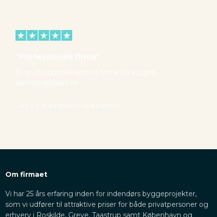
"Professionelt firma"
Et godt og professionelt firma og en god
samarbejdspartner.
- HENRIK KENNETH LUNDBERG
Om firmaet
Vi har 25 års erfaring inden for indendørs byggeprojekter,
som vi udfører til attraktive priser for både privatpersoner og
erhverv i Roskilde, Greve, Taastrup samt København og