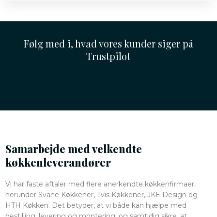
Følg med i, hvad vores kunder siger på
Trustpilot
Samarbejde med velkendte
køkkenleverandører
Vi har faste aftaler med flere anerkendte køkkenfirmaer,
herunder Svane Køkkener, Tvis Køkkener, JKE Design og
HTH Køkken. Det betyder, at vi både kan hjælpe med
bestilling, levering og montering, og samtidig sikre, at