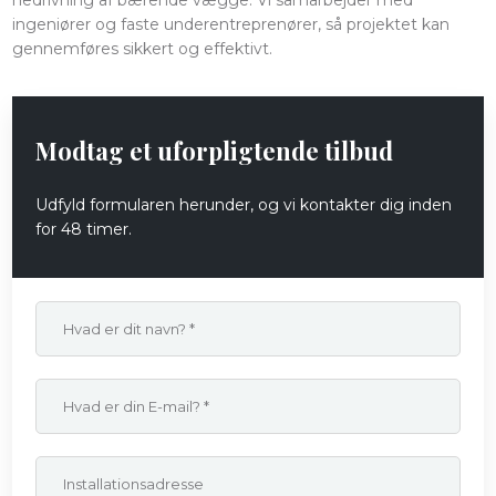
ingeniører og faste underentreprenører, så projektet kan
gennemføres sikkert og effektivt.
​Modtag et uforpligtende tilbud
​Udfyld formularen herunder, og vi kontakter dig inden
for 48 timer.​