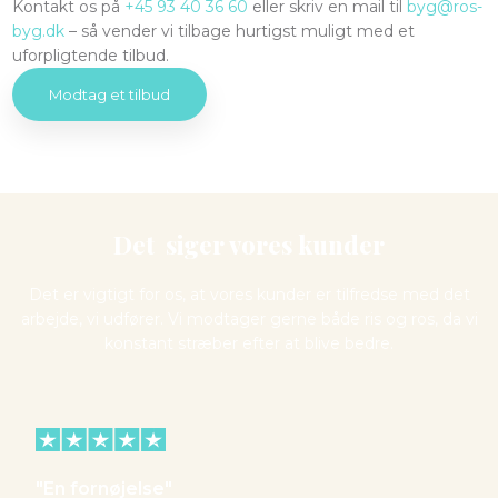
Kontakt os på
+45 93 40 36 60
eller skriv en mail til
byg@ros-
byg.dk
– så vender vi tilbage hurtigst muligt med et
uforpligtende tilbud.
Modtag et tilbud​
Det siger vores kunder
Det er vigtigt for os, at vores kunder er tilfredse med det
arbejde, vi udfører. Vi modtager gerne både ris og ros, da vi
konstant stræber efter at blive bedre.
"En fornøjelse"