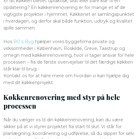
Er dit køkken blevet upraktisk, slidt eller bare klar til en
opdatering? En køkkenrenovering er for mange et af de
vigtigste projekter i hjemmet. Køkkenet er samlingspunktet
i hverdagen, og derfor skal både funktion, udtryk og kvalitet
spille sammen.
Hos
RO’s Byg
hjælper vores byggefirma private og
virksomheder i København, Roskilde, Greve, Taastrup og
omegn med køkkenrenovering, hvor vi tager ansvar for hele
processen – fra de første overvejelser til det færdige køkken
står klar til brug.
Kontakt os for at høre mere om hvordan vi kan hjælpe dig
med dit køkkenprojekt.
Køkkenrenovering med styr på hele
processen
Når du vælger os til din køkkenrenovering, kan du være
sikker på at vi styrer projektet fra start til slut. Vi står for
planlægning, koordinering og udførelse, så du slipper for selv