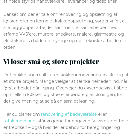
at holde styr på håndværkere, leverancer og tidsplaner.
Uanset om der er tale om renovering og opsætning af
køkken eller en komplet køkkenopsætning, sørger vi for, at
alle faggrupper arbejder sammen. Vi samarbejder med
erfarne VVS’ere, murere, snedkere, malere, glarmestre og
elektrikere, så både det synlige og det tekniske arbejde er i
orden.
Vi løser små og store projekter
Det er ikke unormalt, at en køkkenrenovering udvikler sig til
et større projekt. Mange vælger at tænke helheden ind, når
først arbejdet går i gang. Overvejer du eksempelvis at åbne
op mellem køkken og stue eller ændre planløsningen, kan
det give mening at se på en samlet løsning.
Har du planer om
renovering af badeværelse
eller
totalrenovering
, står vi gerne for opgaven. Vi varetager hele
entreprisen – også hvis der er behov for beregninger og
nedrivning af bærende vægge. Vi samarbejder med